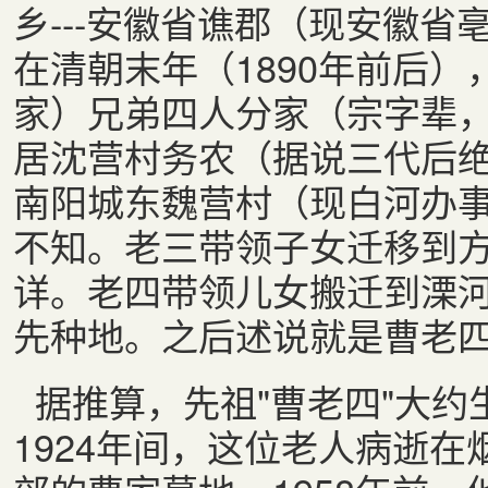
乡
---
安徽省谯郡（现安徽省
在清朝末年（
1890
年前后）
家）兄弟四人分家（宗字辈
居沈营村务农（据说三代后
南阳城东魏营村（现白河办
不知。老三带领子女迁移到
详。老四带领儿女搬迁到溧
先种地。之后述说就是曹老
据推算，先祖
"
曹老四
"
大约
1924
年间，这位老人病逝在