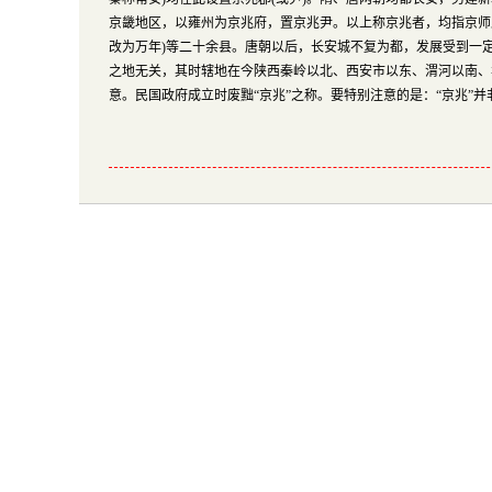
京畿地区，以雍州为京兆府，置京兆尹。以上称京兆者，均指京师
改为万年)等二十余县。唐朝以后，长安城不复为都，发展受到一定
之地无关，其时辖地在今陕西秦岭以北、西安市以东、渭河以南、
意。民国政府成立时废黜“京兆”之称。要特别注意的是：“京兆”