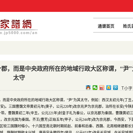
通谱首页
姓氏
个郡，而是中央政府所在的地域行政大区称谓，“尹”
太守
T小字
而是中央政府所在的地域行政大区称谓，“尹”为其太守。例如：西汉太初元年(丁丑
安)。三国曹魏文帝黄初元年(庚子，公元220年)改京兆尹为京兆郡，治所在长安(今陕
带。曹魏黄初二年(辛丑，公元221年)封皇子礼为秦公，以京兆郡为秦国，曹魏黄初
，改京兆国为秦国。齐王(曹芳)正始五年(甲子，公元244年)改为京兆郡，今西安，下
区较三国魏时缩小。十六国至南北朝时期前赵、前秦和后秦、西魏、北周相继建都长安
城。隋朝时期称大兴城。唐高宗永徽四年(癸丑，公元653年)改名长安城，在长安城周