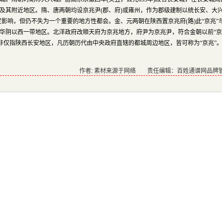
及其附近地区。隋、唐两朝均设京兆尹(郡、府)或雍州，作为郡级建制以统长安、大兴
影响，但仍不失为一个重要的地方性都会。金、元两朝在陕西置京兆府(路)此“京兆”
华阴以西一带地区。北洋政府改顺天府为京兆地方，府尹为京兆尹，符合金朝以前“京
并非仅指陕西长安地区，凡历朝历代由中央政府直辖的都城周边地区，皆可称为“京兆”
作者: 素材来源于网络
责任编辑：百姓通谱网品牌