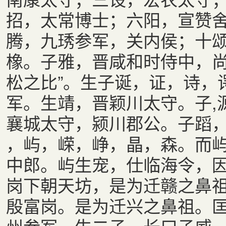
招，太常博士；六阳，宣赞
腾，九琇参军，关内侯；十
橡。子雅，晋咸和时侍中，尚
松之比”。生子诞，证，诗，
军。生靖，晋颖川太守。子,
襄城太守，颍川郡公。子蹈
，屿，嵘，峥，晶，森。而
中郎。屿生宠，仕临海令，因
岗下朝天坊，是为迁赣之鼻
殷富岗。是为迁兴之鼻祖。