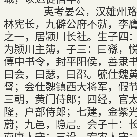
夷考晏公，汉雄州路制
林宪长，九僻公府不就，李
之一，居颍川长社。生子四
为颍川主簿，子三：曰繇，
傅中书令，封平阳侯，善隶
曰会，曰瑟，曰邵。毓仕魏
督；会仕魏镇西大将军，假
三朝，黄门侍郎；四经，官
隆，户部侍郎；七建，金紫
蔚；九邑，隐居。会子十：
南康太守；三设，宏农太守