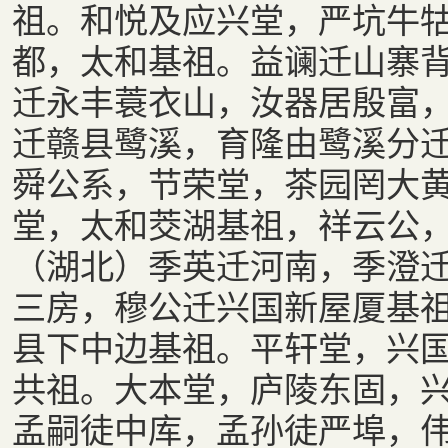
祖。和悦及应兴堂，严坑牛
都，太和基祖。益谰迁山寨
迁永丰蓑衣山，汝器居殷富
迁赣县鹭溪，育隆由鹭溪分
舜公系，节荣堂，茶园罔大
堂，太和茭湖基祖，祥云公
（湖北）季英迁河南，季澄
三房，穆公迁兴国新屋厦基
县下中边基祖。平轩堂，兴
共祖。大本堂，庐陵东固，
孟嗣徒中库，孟孙徒严埠，