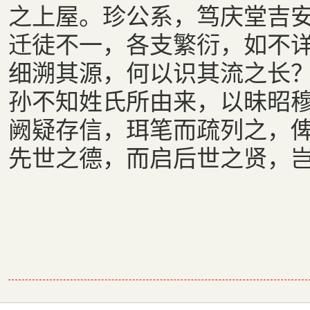
之上屋。珍公系，笃庆堂吉
迁徒不一，各支繁衍，如不
细溯其源，何以识其流之长？
孙不知姓氏所由来，以昧昭穆
阙疑存信，珥笔而疏列之，
先世之德，而启后世之贤，