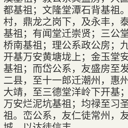
都基祖；文隆堂潭石背基祖
村，鼎龙之岗下，及永丰，
基祖；有闻堂迁崇贤；三公
桥南基祖；理公系政公房；
开基万安黄塘垅上；金玉堂
基祖；而岱公系，友盛房至
二县，至十一郎迁潮州，惠
大靖，至三德堂洋岭下开基
万安烂泥坑基祖；均禄至习
祖。峦公系，友仁徒常州，
城，以达徒信丰。