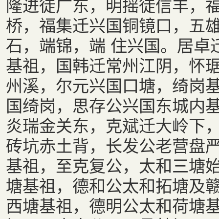
隆进徒广东，明摇徒信丰，
桥，福集迁兴国铜镜口，五
石，端锦，端 住兴国。居卓
基祖，国韩迁常州江阴，怀
州溪，尔元兴国口塘，绮岗
国绮岗，思存公兴国东城内
炎瑞金关东，克斌迁大岭下
砖坑赤土背，长发公老营盘
基祖，至克复公，太和三塘
塘基祖，德和公太和拓塘及
西塘基祖，德明公太和荷塘