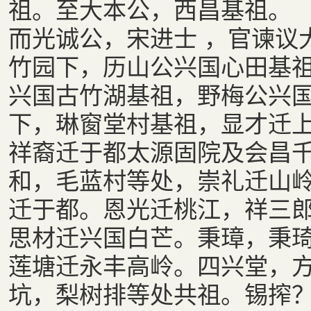
祖。至大本公，西昌基祖。
而光诚公，宋进士 ，官谏议
竹园下，历山公兴国心田基
兴国古竹湖基祖，野梅公兴
下，琳窗堂村基祖，显才迁
祥裔迁于都太源固院及会昌
和，毛蓝村等处，崇礼迁山
迁于都。恩光迁桃江，祥三
思材迁兴国白芒。秉璋，秉
莲塘迁永丰高岭。四兴堂，
坑，梨树排等处共祖。锡搾