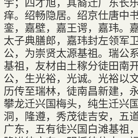
宇；四才旭，其裔迁广东长
痒。绍畅隐居。绍京仕唐中
銮，嘉壁，嘉王谔，嘉玮。
太子典膳郎，嘉玮封左领军
公，为崇贤太源基祖。瑞公
基祖，友材由土稼分徒田南
公，生光裕，光诚。光裕以
历传至瑞林，徒南昌新建，
攀龙迁兴国梅头，纯生迁兴
洞，隆遵，秀茂徒吉安，五
广东，五有徒兴国白滩基祖