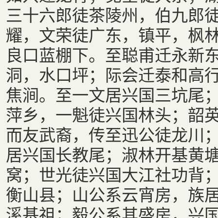
三十六郎徒茶陵州，伯九郎
耀，文荣徒广东，镇平，枫
良口蓝棚下。至聪甫迁永新
洞，水口坪；际会迁泰和高
焦涧。至一文居兴国三坑尾
萍乡，一魁徒兴国林头；韶
而友武裔，传至迅公徒龙川
居兴国长教尾；淑林开基黄
窝；世光徒兴国大江社功背
衡山县；山公系云宵房，族
溪基祖；毅公系其盛房，兴