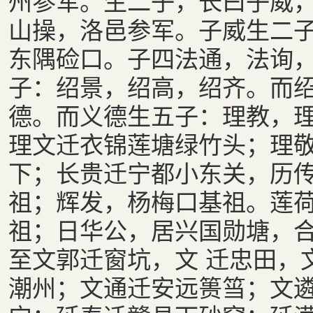
州参军。生二子，长曰子威
山操，洛邑参军。子威生二
东隅硷口。子四法通，法询
子：绍景，绍高，绍齐。而
德。而义德生五子：理教，
理文迁衣锦莲塘绿竹头；理
下；长贵迁宁都小东关，历
祖；辉发，杨梅口基祖。莲
祖；日华公，居兴国勋塘，
至文郭迁窗坑，文 迁忠田，
潮州；文通迁安远篑筜；文