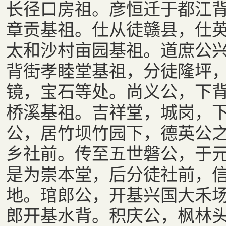
长径口房祖。彦恒迁于都江
章贡基祖。仕从徒赣县，仕
太和沙村亩园基祖。道庶公
背街孝睦堂基祖，分徒隆坪
镜，宝石等处。尚义公，下
桥溪基祖。吉祥堂，城岗，
公，居竹坝竹园下，德英公
乡社前。传至五世磐公，于
是为崇本堂，后分徒社前，
地。琯郎公，开基兴国大禾
郎开基水背。积庆公，枫林