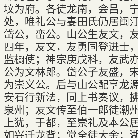
坟为府。各徒龙南，会昌，
处，唯礼公与妻田氏仍居闽
岱公，峦公。山公生友文，
四年，友文，友勇同登进士
监橱使；神宗庚戊科，友武
公为文林郎。岱公子友盛，
为崇义公。后与山公配享龙
安石行新法，同上书奏议，
泉州；友文传至伯一郎徒潮
上犹，于都，至崇礼及本公
如兴迁龙背；觉全徒大余；