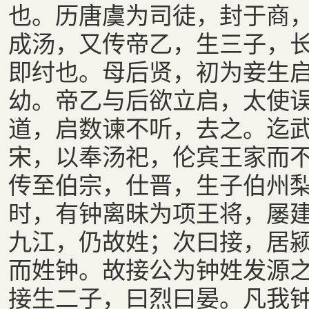
也。历唐虞为司徒，封于商
成汤，又传帝乙，生三子，
即纣也。母后贤，初为妾生
幼。帝乙与后欲立启，太使
道，启数谏不听，去之。迄
宋，以奉汤祀，伦宾王家而
传至伯宗，仕晋，生子伯州
时，有钟离昧为项王将，屡
九江，仍故姓；次曰接，居
而姓钟。故接公为钟姓发源
接生二子，曰烈曰晏。凡我