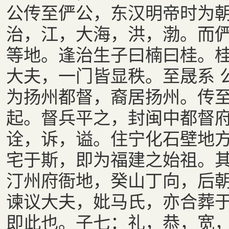
公传至俨公，东汉明帝时为
治，江，大海，洪，渤。而
等地。逢治生子曰楠曰桂。
大夫，一门皆显秩。至晟系 
为扬州都督，裔居扬州。传
起。督兵平之，封闽中都督
诠，诉，谥。住宁化石壁地方
宅于斯，即为福建之始祖。
汀州府衙地，癸山丁向，后
谏议大夫，妣马氏，亦合葬
即此也。子七：礼，恭，宽