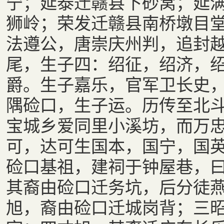
宁；延泰迁赣县下砂窝；延
狮岭；荣发迁赣县南桥墩目堂
法遵公，唐崇庆州判，追封
尾，生子四：绍征，绍济，
爵。生子嘉乐，官军卫长史
隅硷口，生子运。历传至北
宝城乡爱同里小溪坊，而万
可，达可生国本，国宁，国
硷口基祖，建祠于钟屋巷，
其裔由硷口迁务坑，后分徒
旭，裔由硷口迁城岗背；三