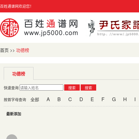
百姓通谱网欢迎您！
首页
>>
功德榜
功德榜
快速查询
搜索
搜索
A
B
C
D
E
F
G
H
I
全部
按首字母查询
最新添加