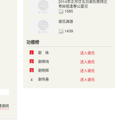
2014年正月廿五日谢氏祭拜迁
粤始祖逢春公盛况
1585
谢氏渊源
1439
功德榜
谢 咏
1
进入谢氏
谢继纯
2
进入谢氏
谢明辉
3
进入谢氏
谢伟善
4
进入谢氏
通谱网