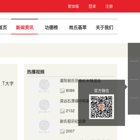
繁体版
登录
注册
首页
新闻资讯
功德榜
姓氏荟萃
关于我们
热播视频
灌阳谢氏宗亲杉木联谊会
T大字
8086
官方微信
清远石潭镇中和谢氏庆典
2132
谢氏祖宗纪念歌
2007