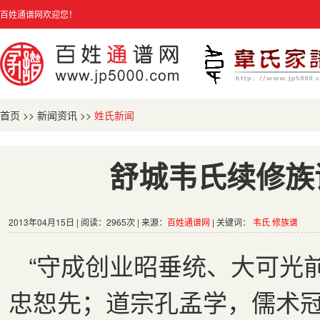
百姓通谱网欢迎您！
首页
>>
新闻资讯
>>
姓氏新闻
舒城韦氏续修族
2013年04月15日 | 阅读：2965次 | 来源：
百姓通谱网
| 关键词：
韦氏
修族谱
“守成创业昭垂统、大可光前
忠恕先；道宗孔孟学，儒术冠