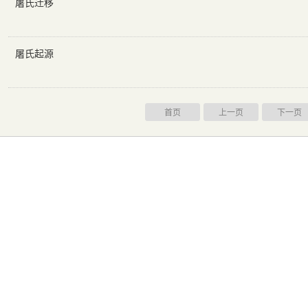
屠氏迁移
屠氏起源