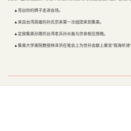
▲亮出你的牌子走进会场。
▲来自台湾高雄的孙氏宗亲第一次组团来到集美。
▲定居集美孙厝的台湾老兵孙水胤与宗亲相见恨晚。
▲集美大学美院教授林泽洪在笔会上为世孙会献上墨宝“观海听涛