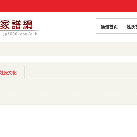
通谱首页
姓氏
姓氏文化