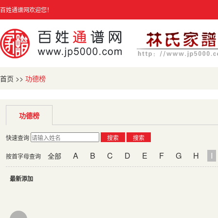
百姓通谱网欢迎您！
首页
>>
功德榜
功德榜
快速查询
搜索
搜索
A
B
C
D
E
F
G
H
I
全部
按首字母查询
最新添加