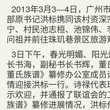
2013
年
3
月
3
―
4
日，广州
部原书记洪标携同该村资深
宁、村民池志桓、池锦伟、
问祖并前往珠玑巷景区旅游
3
日下午，春光明媚、阳光
长书海，副秘书长书辉，董
董氏族谱》纂修办公室成员
情迎接洪标一行。诗禄代表
示欢迎，并通报了联谊会的
族谱》纂修进展情况，洪标