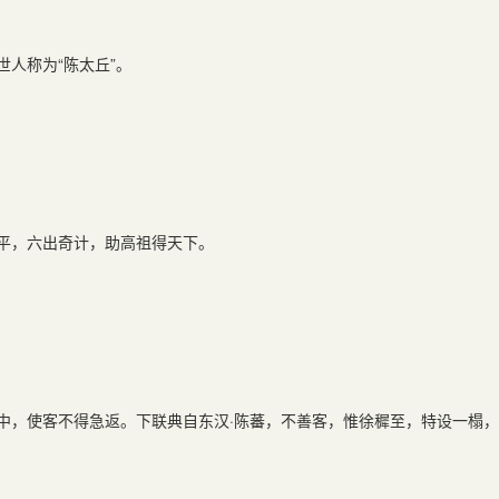
人称为“陈太丘”。
陈平，六出奇计，助高祖得天下。
中，使客不得急返。下联典自东汉·陈蕃，不善客，惟徐穉至，特设一榻