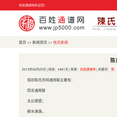
百姓通谱网欢迎您！
首页
>>
新闻资讯
>>
姓氏新闻
陈
2013年06月25日 | 阅读：4481次 | 来源：
百姓通谱网
| 关键词：
陈
现存陈氏宗祠通用联主要有：
四言通用联
太丘德望；
颍水渊源。