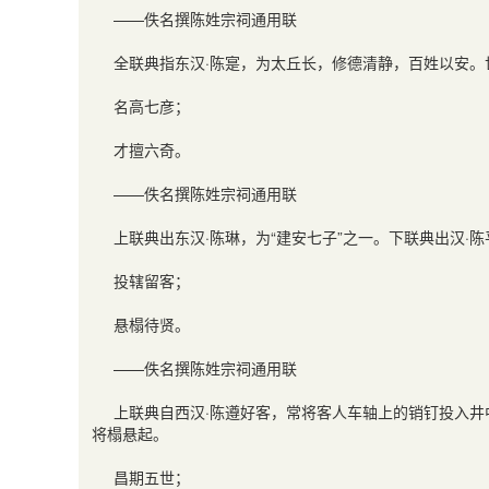
——佚名撰陈姓宗祠通用联
全联典指东汉·陈寔，为太丘长，修德清静，百姓以安。世
名高七彦；
才擅六奇。
——佚名撰陈姓宗祠通用联
上联典出东汉·陈琳，为“建安七子”之一。下联典出汉·
投辖留客；
悬榻待贤。
——佚名撰陈姓宗祠通用联
上联典自西汉·陈遵好客，常将客人车轴上的销钉投入井
将榻悬起。
昌期五世；