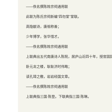
——佚名撰陈姓宗祠通用联
此联为陈氏宗祠新编“四勿堂”堂联。
高隐献诗，唐祖称善；
少年博学，张华惜才。
——佚名撰陈姓宗祠通用联
上联典出五代南唐诗人陈贶，居庐山近四十年，授官固
卧元龙之楼，耿耿济时伟略；
读孔璋之檄，岩岩经国文章。
——佚名撰陈姓宗祠通用联
上联典指三国·陈登。下联典指三国·陈琳。