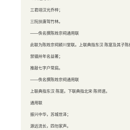
三君翊汉光乔梓；
三阮扶唐驾竹林。
——佚名撰陈姓宗祠通用联
此联为陈姓宗祠颍川堂联。上联典指东汉·陈寔及其子
禁锢卅年名益著；
推敲七字户常扃。
——佚名撰陈姓宗祠通用联
上联典指东汉·陈寔。下联典指北宋·陈师道。
通用联
振兴中华，苏城世泽；
源远流长，四勿家声。