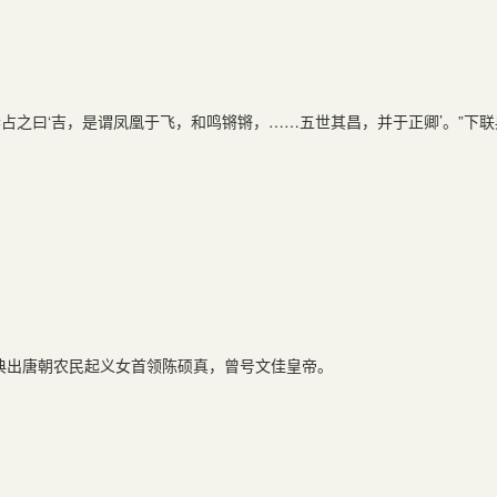
占之曰‘吉，是谓凤凰于飞，和鸣锵锵，……五世其昌，并于正卿’。”下
典出唐朝农民起义女首领陈硕真，曾号文佳皇帝。