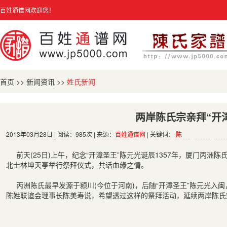
百姓通谱网欢迎您！
首页
>>
新闻资讯
>>
姓氏新闻
两岸陈氏宗亲拜“开
2013年03月28日 | 阅读：985次 | 来源：
百姓通谱网
| 关键词：
陈
前天(25日)上午，纪念“开漳圣王”陈元光诞辰1357年，厦门丙
北士林坤天亭举行祭拜仪式，共话血缘之情。
丙洲陈氏最早发源于颍川(今位于河南)，后随“开漳圣王”陈元光入
陈姓联谊会理事长陈美寿说，希望透过这样的祭拜活动，延续两岸陈氏宗