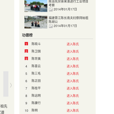
陈治先宗亲来淮进行工业项目
考察
2014年01月17日
福建晋江陈长南夫妇祭拜始祖
陈胡公
2014年01月17日
功德榜
陈晓斗
1
进入陈氏
陈卫国
2
进入陈氏
陈世美
3
进入陈氏
陈喜云
4
进入陈氏
陈三毛
5
进入陈氏
陈正田
6
进入陈氏
陈桂平
7
进入陈氏
陈远明
8
进入陈氏
陈康行
9
进入陈氏
族祖先
陈明
10
进入陈氏
家谱