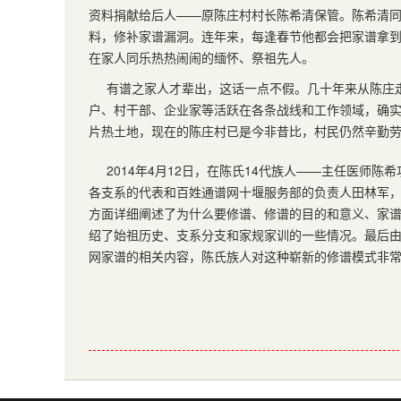
资料捐献给后人——原陈庄村村长陈希清保管。陈希清
料，修补家谱漏洞。连年来，每逢春节他都会把家谱拿
在家人同乐热热闹闹的缅怀、祭祖先人。
有谱之家人才辈出，这话一点不假。几十年来从陈庄
户、村干部、企业家等活跃在各条战线和工作领域，确
片热土地，现在的陈庄村已是今非昔比，村民仍然辛勤
2014年4月12日，在陈氏14代族人——主任医师
各支系的代表和百姓通谱网十堰服务部的负责人田林军
方面详细阐述了为什么要修谱、修谱的目的和意义、家
绍了始祖历史、支系分支和家规家训的一些情况。最后
网家谱的相关内容，陈氏族人对这种崭新的修谱模式非