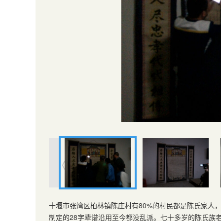
十堰市张湾区柏林镇陈庄村有80%的村民都是陈氏家人
制定的28字辈谱沿用至今都没乱派。七十多岁的陈氏族