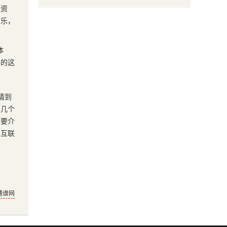
关资
古乐，
体
们的这
请到
从几个
简要介
了互联
通谱网