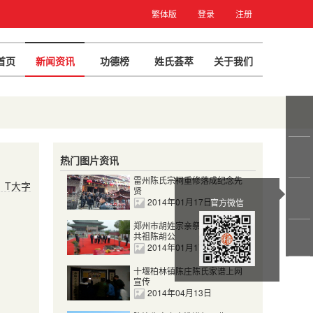
繁体版
登录
注册
首页
新闻资讯
功德榜
姓氏荟萃
关于我们
热门图片资讯
雷州陈氏宗祠重修落成纪念先
T大字
贤
2014年01月17日
官方微信
郑州市胡姓宗亲祭拜陈胡二姓
共祖陈胡公
2014年01月17日
十堰柏林镇陈庄陈氏家谱上网
宣传
2014年04月13日