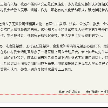
同志颇有兴趣、孜孜不倦的研究起陈氏家族史，多方收集完善陈氏渊源相
到村委会给族人展示、讲解，作为一项必有的文化活动形式，鞭炮伴随着
走出去了无数位可谓精英人物，有医生、教师、法官、公务员、教授、个
实令陈庄人感到骄傲和自豪。这些知名人士和致富带头人始终不忘生养他
劳作，靠科技种菜，多数家庭都竖起高楼，生活发生了翻天覆地的变化。
陈希功、法官陈希武、工行主任陈希泽、企业家陈希清等兄弟热心组织下，邀
，在陈庄村委会活动室举办了一场家谱上网宣传动员会。会上陈希功先生
谱上网的好处等等，陈希清同志将老祖先留下的丝绸式老家谱挂到墙上，
由百姓通谱网十堰服务部的田林军先生用电脑和投影给陈氏族人演示讲解
常赞赏和认同，都表示愿意尽快将家谱修上互联网。
作者: 百姓通谱网
责任编辑：百姓