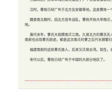
汉时，曹姓已经广布于北方及安徽等地。这是曹姓一
魏晋南北朝时，因北方连年战乱，曹姓开始大举南迁
地。
唐代末年，曹氏大规模南迁江南。久居北方的曹氏先
南部也出现曹氏踪迹，都是这次南迁的曹之后代长期繁
福建南部的这些曹氏族人，后来又迁居台湾。现在，
宋代以后，曹姓已经广布于中国的大部分地区了。