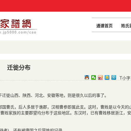
通谱首页
姓氏
迁徙分布
T小字
于迁徙山西、陕西、河北、安徽等地，则是很久以后的事了。
邾国曹氏，后人多居于谯郡，汉相曹参即属此支。这时，曹姓是以今天的
来曹姓家族的主要郡望均分布于这些地区。东汉时，已有曹姓移居浙江，
待考
)
，还有被康国之后冒姓的记录。