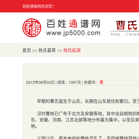
百姓通谱网欢迎您！
首页
>>
姓氏荟萃
>>
姓氏起源
2013年06月03日 | 阅读：1397次 | 关键词：
曹
早期的曹氏诞生于山东，长期在山东居住和繁衍。至
汉时曹姓已广布于北方及安徽等地，其中出自姬姓的
东、安徽、河南、江苏北部等地分布最为集中，以至后
地。
三国以后，原本单纯的曹姓混乱了，不但被曹操冒姓
(