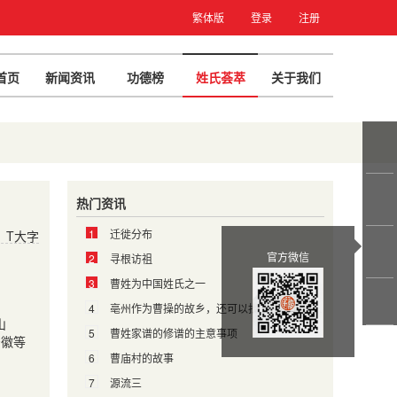
繁体版
登录
注册
首页
新闻资讯
功德榜
姓氏荟萃
关于我们
热门资讯
1
迁徙分布
T大字
官方微信
2
寻根访祖
3
曹姓为中国姓氏之一
4
亳州作为曹操的故乡，还可以找到曹操的后人吗？
山
5
曹姓家谱的修谱的主意事项
安徽等
6
曹庙村的故事
7
源流三