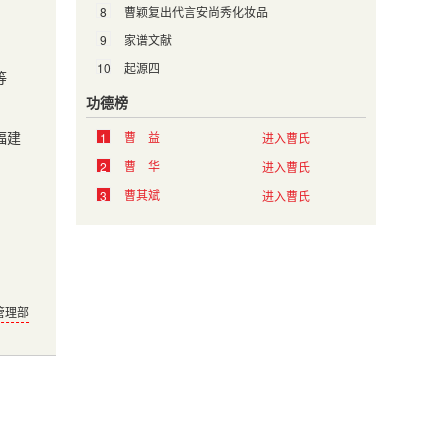
8
曹颖复出代言安尚秀化妆品
9
家谱文献
10
起源四
等
功德榜
福建
曹 益
1
进入曹氏
曹 华
2
进入曹氏
曹其斌
3
进入曹氏
管理部