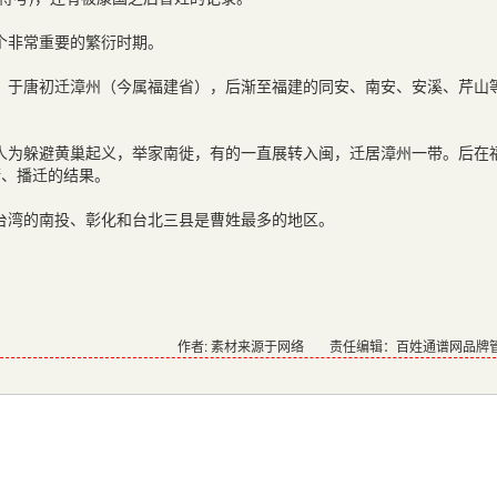
个非常重要的繁衍时期。
，于唐初迁漳州（今属福建省），后渐至福建的同安、南安、安溪、芹山
人为躲避黄巢起义，举家南徙，有的一直展转入闽，迁居漳州一带。后在
衍、播迁的结果。
台湾的南投、彰化和台北三县是曹姓最多的地区。
作者: 素材来源于网络
责任编辑：百姓通谱网品牌