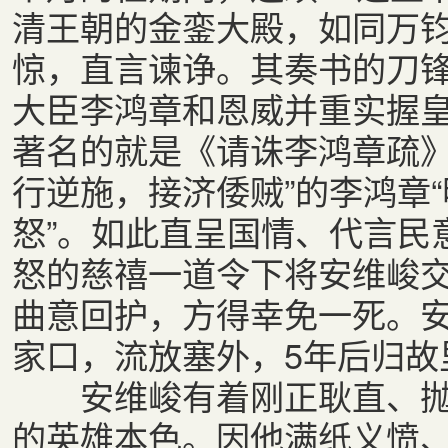
清王朝的金銮大殿，如同万
惊，直言谏诤。其奏书的刀
大臣李鸿章和恩威并重实握
著名的就是《请诛李鸿章疏》
行逆施，接济倭贼”的李鸿章
怒”。如此直呈国情、代言民
怒的慈禧一道令下将安维峻
曲意回护，方得幸免一死。
家口，流放塞外，5年后归故
安维峻有着刚正耿直、抛
的英雄本色。因他满纸义愤、