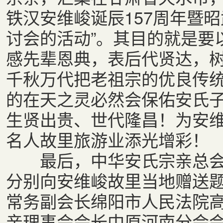
铁汉安维峻诞辰157周年暨
讨会的活动”。其目的就是要
感先辈恩典，表后代贤达，
千秋万代把老祖宗的优良传
的在天之灵必然会保佑安氏
生贤出贵、世代隆昌！为安
名人故里旅游业添光增彩！
最后，中华安氏宗亲总会
分别向安维峻故里当地赠送
常务副会长绵阳市人民法院
亲理事会会长中原河南分会