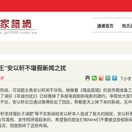
通谱首页
姓氏
王”安以轩不堪假新闻之扰
以轩
T小字
热闹，可话题主角安以轩闲不住啦。她做着《喋血孤城》的宣传期准备工
”为了演好《非诚勿扰2》已经推掉了多部电视剧和电影的邀约，争取给大家
不住，安以轩近日通过微博给出了回应，称都是天上掉下来的新闻，无中
以轩坚持饿肚子减肥”等不实新闻给安以轩本人造成了极大的困扰，安以轩
写真照、宣传照拼接起来的，希望我的朋友们和fans们不要被这些假新
情况，彻底粉碎了这些传闻。