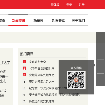
繁体版
登录
注册
首页
新闻资讯
功德榜
姓氏荟萃
关于我们
热门资讯
1
安氏姓名大全
T大字
官方微信
2
《中华安氏通谱》序
作和
3
安姓是来华九姓胡之一
带来一
生有!
4
安姓是昭武九姓之一
5
纪念陇上铁汉安维峻诞辰157周年贺词
表示：
闻迷
6
安庆澜至诚为民竭精虑，深入人心留缅忆
7
历史悠久的安氏雕刻