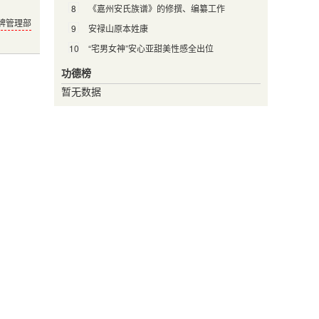
8
《嘉州安氏族谱》的修撰、编纂工作
牌管理部
9
安禄山原本姓康
10
“宅男女神”安心亚甜美性感全出位
功德榜
暂无数据