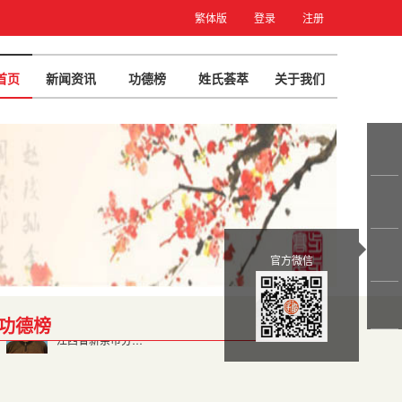
繁体版
登录
注册
首页
新闻资讯
功德榜
姓氏荟萃
关于我们
官方微信
功德榜
更多>>
付军牙
江西省新余市分宜县