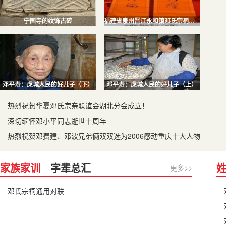
宁国寺的纹饰古砖
福建省泉州晋江永和镇邓氏宗祠重建庆典
邓平寿：虎城人民的好儿子（下）
邓平寿：虎城人民的好儿子（上）
热烈祝贺华夏邓氏宗亲联谊会湖北分会成立！
深切缅怀邓小平同志逝世十周年
热烈祝贺邓费建、邓波兄弟俩双双选为2006感动重庆十大人物
家族家训
字辈总汇
更多>>
邓氏宗祠通用对联